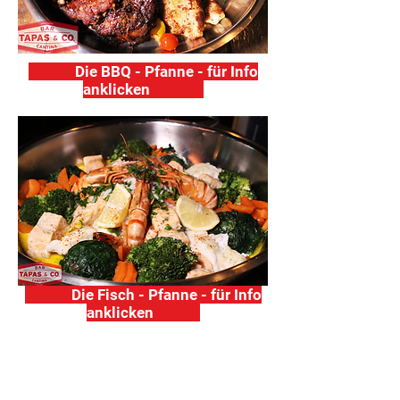
Die BBQ - Pfanne - für Info
anklicken
Die Fisch - Pfanne - für Info
anklicken
Um Rückgabe der Pfanne(n) am
nächsten Tag zwischen 16.00 und 18.00
Uhr wird gebeten.