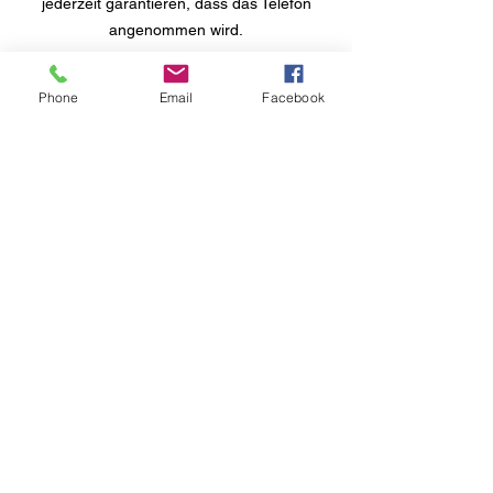
jederzeit garantieren, dass das Telefon
angenommen wird.
Bitte wählen sie bei der Reservierung einen
Phone
Email
Facebook
Anlass aus.
Startseite