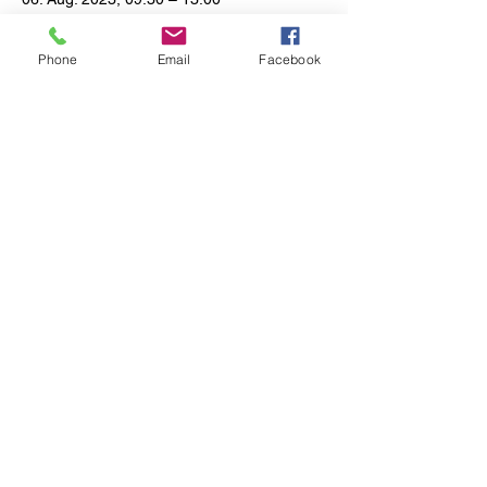
TAPAS & CO., Oldenburger Str. 4A, 49377
Vechta, Deutschland
Phone
Email
Facebook
Diese Veranstaltung teilen
Tapas & Co.
info@tapasundco.de
04441-99 99 88
Oldenburger Strasse 4a
49377 Vechta