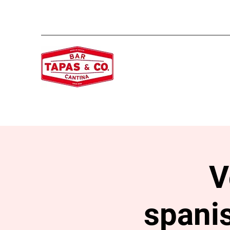
V
spani