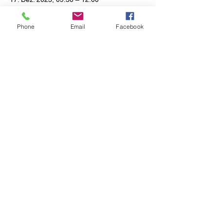
TAPAS & CO., Oldenburger Str. 4A, 49377
Vechta, Deutschland
Phone
Email
Facebook
Diese Veranstaltung teilen
Tapas & Co.
info@tapasundco.de
04441-99 99 88
Oldenburger Strasse 4a
49377 Vechta